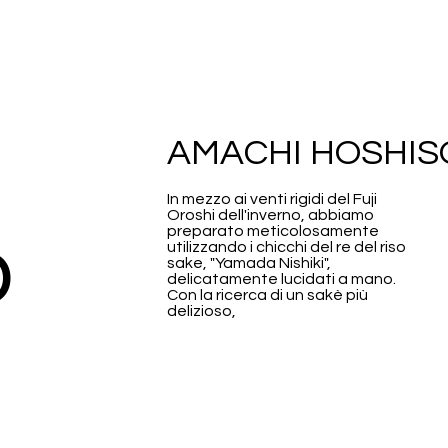
AMACHI HOSHI
In mezzo ai venti rigidi del Fuji
Oroshi dell'inverno, abbiamo
o
preparato meticolosamente
utilizzando i chicchi del re del riso
sake, "Yamada Nishiki",
delicatamente lucidati a mano.
Con la ricerca di un sakè più
delizioso,